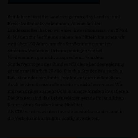
Seit Jahren lässt die Landesregierung das Landes- und
Kreisstraßennetz verkommen. Alleine bei den
Landesstraßen haben wir einen Investitionsstau von 3 Mrd.
! Mit den zur Verfügung stehenden Mitteln brauchen wir
weit über 100 Jahre, um das Straßennetz einmal zu
sanieren. Von neuen Ortsumgehungen wie bei
Niedersimten gar nicht zu sprechen… Von dem
Sondervermögen des Bundes will diese Landesregierung
gerade mal jährlich 25 Mio. € in den Straßenbau stecken.
Das ist nur der berühmte Tropfen auf den heißen Stein.
Auch bei den Kreisstraßen sieht es nicht besser aus. Wir
müssen dringend mehr Geld in unsere Straßen investieren.
Die Straßen sind das Lebenselexier gerade im ländlichen
Raum - ohne Straßen keine Mobilität.
Als CDU werden wir den Investitionsturbo zünden und in
die Verkehrsinfrastruktur richtig investieren.