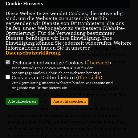
Versorgung
Cookie Hinweis
Diese Webseite verwendet Cookies, die notwendig
sind, um die Webseite zu nutzen. Weiterhin
Gerade in unserer ländlichen Region spüren wir es überall:
verwenden wir Dienste von Drittanbietern, die uns
helfen, unser Webangebot zu verbessern (Website-
Immer mehr Arztpraxen schließen, Ärzte finden keine
Optmierung). Für die Verwendung bestimmter
Nachfolger!
Dienste, benötigen wir Ihre Einwilligung. Ihre
Hauptschuld daran ist die mangelhafte
Einwilligung können Sie jederzeit widerrufen. Weitere
Informationen finden Sie in unserer
Medizinerausbildung durch die Landesregierung. Seit
Datenschutzerklärung
.
Jahren fordern wir als CDU mehr Medizinstudienplätze in
Rheinland-Pfalz. Die Entwicklung war absehbar - aber die
Technisch notwendige Cookies (
Übersicht
)
Die notwendigen Cookies werden allein für den
Ampel hat es vorsätzlich versäumt, mehr Ärzte
ordnungsgemäßen Gebrauch der Webseite benötigt.
auszubilden.
Cookies von Drittanbietern (
Übersicht
)
Zur Optimierung unserer Webseite binden wir Dienste und
Angebote von Drittanbietern ein.
Wir brauchen dringend mindestens 200 Studienplätze
mehr pro Jahr in Rheinland-Pfalz. Nur wer Ärzte ausbildet,
Alle akzeptieren
Auswahl speichern
kann auch Arztstellen besetzen!
Und wir müssen auch die Krankenhäuser stärken. Jeder
muss sich darauf verlassen können, dass er bei einem
medizinischen Notfall schnell versorgt werden kann. Dazu
zählt eine bessere Finanzausstattung der Krankenhäuser.
Bei den notwendigen Investitionen und dem laufenden