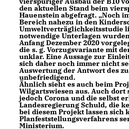
vierspuriger Ausbau der B10 vor
den aktuellen Stand beim vier
Hauenstein abgefragt. „Noch i
Bereich nahezu in den Kindersc
Umweltverträglichkeitsstudie l
notwendige Unterlagen wurden
Anfang Dezember 2020 vorgele
die s. g. Vorzugsvariante mit d
unklar. Eine Aussage zur Einlei
sich daher noch immer nicht ser
Auswertung der Antwort des zus
unbefriedigend.
Ähnlich sieht es auch beim Pro
Wilgartswiesen aus. Auch dort 
jedoch Corona und die selbst 
Landesregierung Schuld, die k
bei diesem Projekt lassen sich
Planfeststellungsverfahrens se
Ministerium.