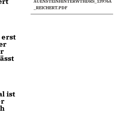
ert
AUENSTEINHINTERWTHDRS_13976A
_REICHERT.PDF
 erst
er
er
ässt
l ist
er
ch