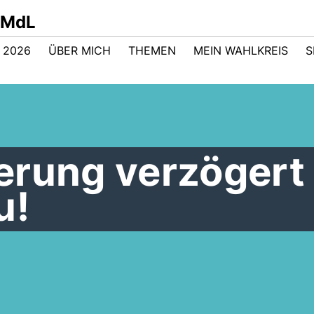
t MdL
 2026
ÜBER MICH
THEMEN
MEIN WAHLKREIS
S
erung verzögert
u!