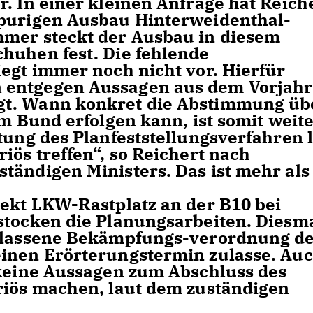
. In einer kleinen Anfrage hat Reich
spurigen Ausbau Hinterweidenthal-
mmer steckt der Ausbau in diesem
huhen fest. Die fehlende
iegt immer noch nicht vor. Hierfür
 entgegen Aussagen aus dem Vorjahr
gt. Wann konkret die Abstimmung üb
em Bund erfolgen kann, ist somit weit
tung des Planfeststellungsverfahren l
iös treffen“, so Reichert nach
tändigen Ministers. Das ist mehr als
jekt LKW-Rastplatz an der B10 bei
stocken die Planungsarbeiten. Diesma
erlassene Bekämpfungs-verordnung d
einen Erörterungstermin zulasse. Au
 keine Aussagen zum Abschluss des
riös machen, laut dem zuständigen