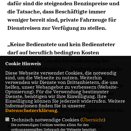
dafür sind die steigenden Benzinpreise und
die Tatsache, dass Beschäftigte immer
weniger bereit sind, private Fahrzeuge für
Dienstreisen zur Verfügung zu stellen.
Keine Bedienstete und kein Bediensteter
darf auf beruflich bedingten Kosten
sitzenbleiben“, so die Grundhaltung der
Cookie Hinweis
CDU-Landtagsfraktion. „Deshalb müssen die
Diese Webseite verwendet Cookies, die notwendig
Entschädigungssätze für Dienstreisen
sind, um die Webseite zu nutzen. Weiterhin
verwenden wir Dienste von Drittanbietern, die uns
dringend angehoben werden.“ Der Leiter des
helfen, unser Webangebot zu verbessern (Website-
Optmierung). Für die Verwendung bestimmter
Zukunftsfeldes Heimat und Finanzen der
Dienste, benötigen wir Ihre Einwilligung. Ihre
Einwilligung können Sie jederzeit widerrufen. Weitere
CDU-Landtagsfraktion, Christof Reichert,
Informationen finden Sie in unserer
und die Obfrau der CDU-Landtagsfraktion im
Datenschutzerklärung
.
Ausschuss für Haushalt und Finanzen,
Technisch notwendige Cookies (
Übersicht
)
Die notwendigen Cookies werden allein für den
Karina Wächter, erklären die Details:
ordnungsgemäßen Gebrauch der Webseite benötigt.