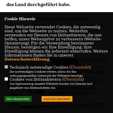
das Land durchgeführt habe.
Gerne informiere ich am kommenden
Cookie Hinweis
Dienstag, 12.07.2022, 18:00 Uhr, in Clausen
Diese Webseite verwendet Cookies, die notwendig
sind, um die Webseite zu nutzen. Weiterhin
auf Einladung des CDU-Ortsverbandes
verwenden wir Dienste von Drittanbietern, die uns
helfen, unser Webangebot zu verbessern (Website-
Clausen zu diesem brandaktuellen Thema.
Optmierung). Für die Verwendung bestimmter
Kommen Sie vorbei!
Dienste, benötigen wir Ihre Einwilligung. Ihre
Einwilligung können Sie jederzeit widerrufen. Weitere
Informationen finden Sie in unserer
Datenschutzerklärung
.
Technisch notwendige Cookies (
Übersicht
)
Die notwendigen Cookies werden allein für den
ordnungsgemäßen Gebrauch der Webseite benötigt.
Cookies von Drittanbietern (
Übersicht
)
Zur Optimierung unserer Webseite binden wir Dienste und
Angebote von Drittanbietern ein.
Alle akzeptieren
Auswahl speichern