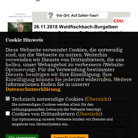
Cookie Hinweis
Diese Webseite verwendet Cookies, die notwendig
sind, um die Webseite zu nutzen. Weiterhin
verwenden wir Dienste von Drittanbietern, die uns
helfen, unser Webangebot zu verbessern (Website-
Optmierung). Für die Verwendung bestimmter
Dienste, benötigen wir Ihre Einwilligung. Ihre
Einwilligung können Sie jederzeit widerrufen. Weitere
Informationen finden Sie in unserer
Datenschutzerklärung
.
Technisch notwendige Cookies (
Übersicht
)
Hier die Pressemitteilung des CDU Gemeindeverbandes
Die notwendigen Cookies werden allein für den
Waldfischbach-Burgalben:
ordnungsgemäßen Gebrauch der Webseite benötigt.
Am Montag den 26.11.2018 besucht der
Cookies von Drittanbietern (
Übersicht
)
Landtagsabgeordnete Christof Reichert auf Einladung des
Zur Optimierung unserer Webseite binden wir Dienste und
CDU-Gemeindeverbandsvorsitzenden Heinz Klages die
Angebote von Drittanbietern ein.
Verbandsgemeinde Waldfischbach-Burgalben.
Schwerpunkte seines Besuchs werden die
Betriebsbesichtigungen der Galerie Goldwerk, des
Alle akzeptieren
Auswahl speichern