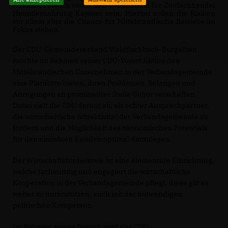
Autohaus Hauck sowie den Großhandel für Zoofachhandel
Heimtiernahrung Kaysser sein. Hierbei sollen die Risiken
vor allem aber die Chance für Mittelständische Betriebe im
Fokus stehen.
Der CDU-Gemeindeverband Waldfischbach-Burgalben
möchte im Rahmen seiner CDU-Vorort Aktion den
Mittelständischen Unternehmen in der Verbandsgemeinde
eine Plattform bieten, ihren Problemen, Belangen und
Anregungen an prominenter Stelle Gehör verschaffen.
Dabei zielt die CDU darauf ab, als echter Ansprechpartner,
die wirtschaftliche Attraktivität der Verbandsgemeinde zu
fördern und die Möglichkeit des ökonomischen Potentials
für den einzelnen Kunden optimal darzulegen.
Der Wirtschaftsförderkreis ist eine elementare Einrichtung,
welche fachkundig und engagiert die wirtschaftliche
Kooperation in der Verbandsgemeinde pflegt, diese gilt es
weiter zu unterstützen, auch mit der notwendigen
politischen Kompetenz.
Im Rahmen seines Besuch wird der CDU-