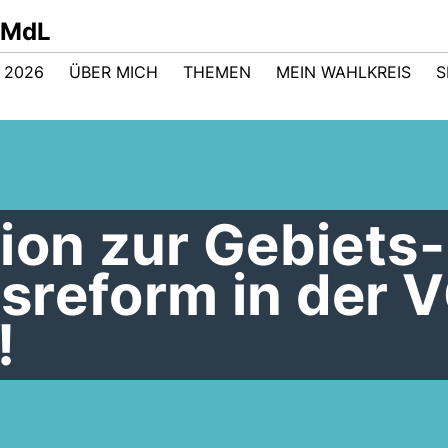
t MdL
 2026
ÜBER MICH
THEMEN
MEIN WAHLKREIS
S
ion zur Gebiets
sreform in der 
!