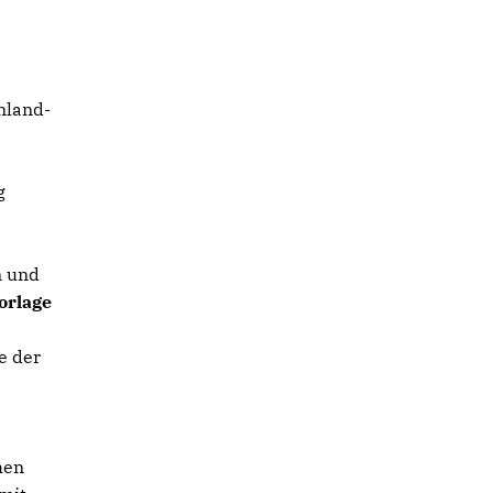
nland-
g
n und
orlage
e der
hen