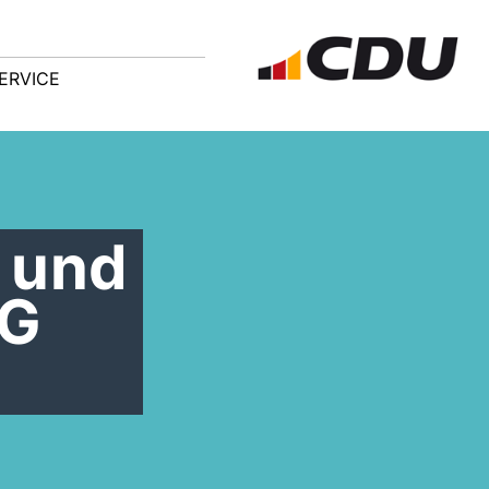
ERVICE
- und
VG