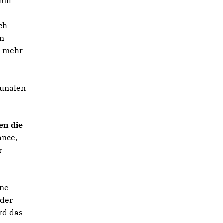
 mit
ch
rn
t mehr
munalen
en die
ance,
r
ine
 der
rd das