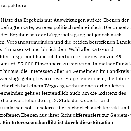
respektiere.
Hätte das Ergebnis nur Auswirkungen auf die Ebenen der
befragten Orte, wäre es politisch sehr einfach. Die Umsetz
des Ergebnisses der Bürgerbefragung hat jedoch auch
n, Verbandsgemeinden und die beiden betroffenen Landkr
s Pirmasens-Land bin ich dem Wohl aller Orts- und
tet. Insgesamt habe ich hierbei die Interessen von 49
t rd. 57.000 Einwohnern zu vertreten. In meiner Funkti
r hinaus, die Interessen aller 84 Gemeinden im Landkreis
enslage gelingt es in dieser Frage leider nicht, die Intere
sicherlich bei einem Weggang verbundenen erheblichen
emeinden geht es letztendlich auch um die Existenz des
die bevorstehende s. g. 2. Stufe der Gebiets- und
umfassen soll. Insofern ist es sicherlich auch korrekt un
troffenen Ebenen aus ihrer Sicht differenziert zur Gebiets-
.
Ein Interessenskonflikt ist durch diese Situation