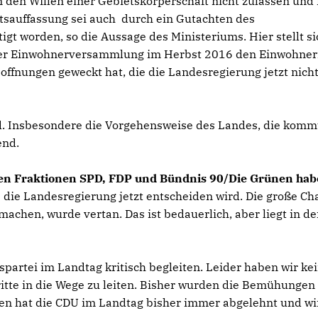
 den Willen einer Gebietskörperschaft nicht zulassen und
htsauffassung sei auch durch ein Gutachten des
gt worden, so die Aussage des Ministeriums. Hier stellt si
einer Einwohnerversammlung im Herbst 2016 den Einwohne
Hoffnungen geweckt hat, die die Landesregierung jetzt nich
lend. Insbesondere die Vorgehensweise des Landes, die kom
end.
nden Fraktionen SPD, FDP und Bündnis 90/Die Grünen hab
e die Landesregierung jetzt entscheiden wird. Die große Ch
achen, wurde vertan. Das ist bedauerlich, aber liegt in de
partei im Landtag kritisch begleiten. Leider haben wir ke
itte in die Wege zu leiten. Bisher wurden die Bemühungen
nen hat die CDU im Landtag bisher immer abgelehnt und wi