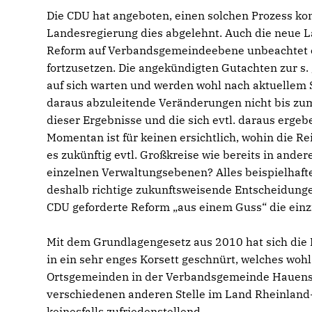
Die CDU hat angeboten, einen solchen Prozess kons
Landesregierung dies abgelehnt. Auch die neue La
Reform auf Verbandsgemeindeebene unbeachtet e
fortzusetzen. Die angekündigten Gutachten zur s
auf sich warten und werden wohl nach aktuellem S
daraus abzuleitende Veränderungen nicht bis z
dieser Ergebnisse und die sich evtl. daraus erge
Momentan ist für keinen ersichtlich, wohin die Re
es zukünftig evtl. Großkreise wie bereits in ande
einzelnen Verwaltungsebenen? Alles beispielhaft
deshalb richtige zukunftsweisende Entscheidungen
CDU geforderte Reform „aus einem Guss“ die einzi
Mit dem Grundlagengesetz aus 2010 hat sich die 
in ein sehr enges Korsett geschnürt, welches woh
Ortsgemeinden in der Verbandsgemeinde Hauenstei
verschiedenen anderen Stelle im Land Rheinland-Pf
keinesfalls zufriedenstellend.