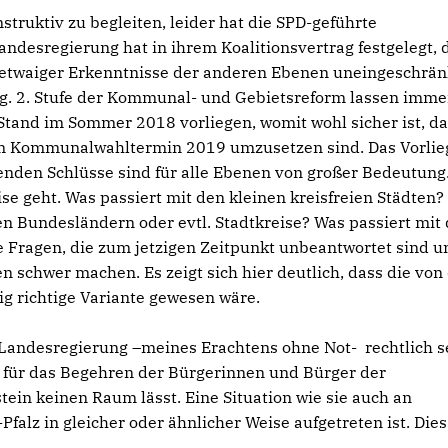
truktiv zu begleiten, leider hat die SPD-geführte
ndesregierung hat in ihrem Koalitionsvertrag festgelegt, 
twaiger Erkenntnisse der anderen Ebenen uneingeschrän
. g. 2. Stufe der Kommunal- und Gebietsreform lassen imme
tand im Sommer 2018 vorliegen, womit wohl sicher ist, das
um Kommunalwahltermin 2019 umzusetzen sind. Das Vorli
benden Schlüsse sind für alle Ebenen von großer Bedeutung
ise geht. Was passiert mit den kleinen kreisfreien Städten?
ren Bundesländern oder evtl. Stadtkreise? Was passiert mit
e Fragen, die zum jetzigen Zeitpunkt unbeantwortet sind u
 schwer machen. Es zeigt sich hier deutlich, dass die von
g richtige Variante gewesen wäre.
Landesregierung –meines Erachtens ohne Not- rechtlich s
l für das Begehren der Bürgerinnen und Bürger der
n keinen Raum lässt. Eine Situation wie sie auch an
alz in gleicher oder ähnlicher Weise aufgetreten ist. Dies 