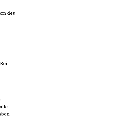
ern des
.
 Bei
u
alle
gaben