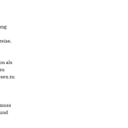
ung
eise.
on als
 zu
ssen zu
d muss
 und