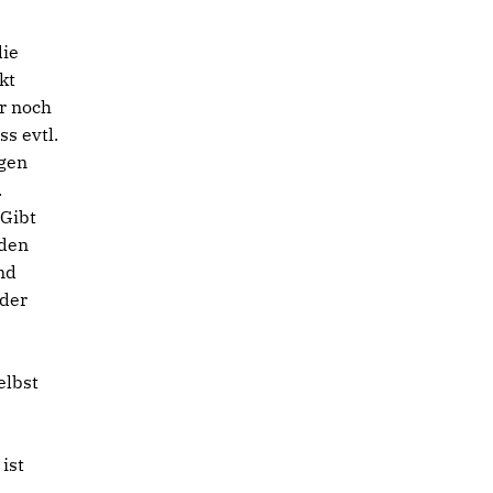
die
kt
r noch
s evtl.
egen
.
 Gibt
 den
nd
 der
elbst
ist