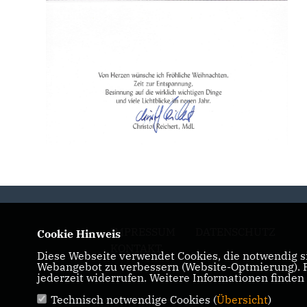
IMPRESSUM
DATENSCHUTZ
Cookie Hinweis
KONTAKT
Diese Webseite verwendet Cookies, die notwendig si
Webangebot zu verbessern (Website-Optmierung). Fü
jederzeit widerrufen. Weitere Informationen finden
Technisch notwendige Cookies (
Übersicht
)