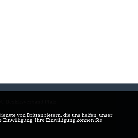
U Bezirksverband Pfalz
enste von Drittanbietern, die uns helfen, unser
Einwilligung. Ihre Einwilligung können Sie