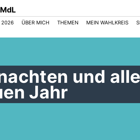
t MdL
 2026
ÜBER MICH
THEMEN
MEIN WAHLKREIS
S
nachten und all
uen Jahr