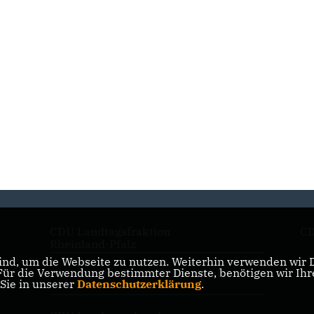
CDU Landtagsfraktion
CD
Rheinland-Pfalz
nd, um die Webseite zu nutzen. Weiterhin verwenden wir Di
r die Verwendung bestimmter Dienste, benötigen wir Ihre 
CDU Kreisverband Südwestpfalz
 Sie in unserer
Datenschutzerklärung
.