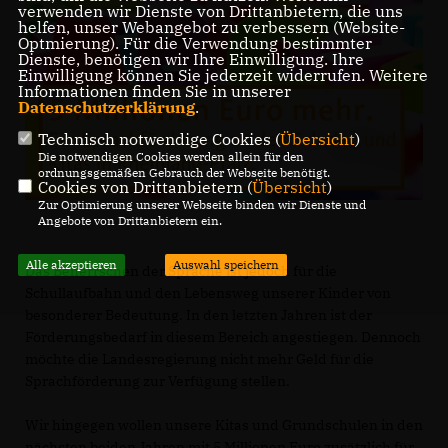
verwenden wir Dienste von Drittanbietern, die uns
helfen, unser Webangebot zu verbessern (Website-
Optmierung). Für die Verwendung bestimmter
Dienste, benötigen wir Ihre Einwilligung. Ihre
Einwilligung können Sie jederzeit widerrufen. Weitere
Informationen finden Sie in unserer
Datenschutzerklärung
.
Technisch notwendige Cookies (
Übersicht
)
Die notwendigen Cookies werden allein für den
ordnungsgemäßen Gebrauch der Webseite benötigt.
Cookies von Drittanbietern (
Übersicht
)
Zur Optimierung unserer Webseite binden wir Dienste und
Angebote von Drittanbietern ein.
Alle akzeptieren
Auswahl speichern
Das Beherrschen der Sprache ist jedoch für die
Schullaufbahn und den Lebensweg unserer Kinder von
besonderer Bedeutung. In den letzten Jahren ist der
Förderungsbedarf in diesem Bereich angestiegen. Dennoch
möchte die Landesregierung nicht mehr Geld für die
Sprachförderung zur Verfügung stellen.
Wir hingegen wollen unsere Kitas und Grundschulen in den
nächsten beiden Jahren mit 5 Millionen Euro zusätzlich für