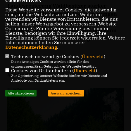
Cookie Hinweis
Landesregierung Waldbesitzer stärker
Diese Webseite verwendet Cookies, die notwendig
unterstützt. Sie muss die Voraussetzungen
sind, um die Webseite zu nutzen. Weiterhin
verwenden wir Dienste von Drittanbietern, die uns
schaffen, dass krankes Holz schneller aus
helfen, unser Webangebot zu verbessern (Website-
Optmierung). Für die Verwendung bestimmter
den Wäldern abtransportiert werden kann
Dienste, benötigen wir Ihre Einwilligung. Ihre
Einwilligung können Sie jederzeit widerrufen. Weitere
und dass die Wiederaufforstung erleichtert
Informationen finden Sie in unserer
wird.
Datenschutzerklärung
.
Technisch notwendige Cookies (
Übersicht
)
Die notwendigen Cookies werden allein für den
ordnungsgemäßen Gebrauch der Webseite benötigt.
Cookies von Drittanbietern (
Übersicht
)
#NäherDranRLP
Zur Optimierung unserer Webseite binden wir Dienste und
Angebote von Drittanbietern ein.
Alle akzeptieren
Auswahl speichern