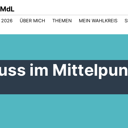
t MdL
 2026
ÜBER MICH
THEMEN
MEIN WAHLKREIS
S
uss im Mittelpun