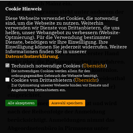
dem Bus nach Mainz ein.
Cookie Hinweis
Auf dem Programm steht unter anderem der
Diese Webseite verwendet Cookies, die notwendig
Besuch beim SWR-Funkhaus, sowie die
sind, um die Webseite zu nutzen. Weiterhin
verwenden wir Dienste von Drittanbietern, die uns
Führung und Besichtigung des Interims-
helfen, unser Webangebot zu verbessern (Website-
Plenarsaales. Ebenfalls besteht die
Optmierung). Für die Verwendung bestimmter
Dienste, benötigen wir Ihre Einwilligung. Ihre
Möglichkeit, mit dem Abgeordneten ins
Einwilligung können Sie jederzeit widerrufen. Weitere
Informationen finden Sie in unserer
Gespräch zu kommen und aus erster Hand
Datenschutzerklärung
.
mehr über die Parlamentsarbeit zu erfahren.
Technisch notwendige Cookies (
Übersicht
)
Die Fahrt ist für die Teilnehmer kostenlos.
Die notwendigen Cookies werden allein für den
ordnungsgemäßen Gebrauch der Webseite benötigt.
Bushaltestellen werden in Hinterweidenthal
Cookies von Drittanbietern (
Übersicht
)
Zur Optimierung unserer Webseite binden wir Dienste und
(07:15 Uhr) und in Pirmasens (07:30 Uhr)
Angebote von Drittanbietern ein.
eingerichtet.
Die Teilnehmerzahl ist begrenzt und wird
Alle akzeptieren
Auswahl speichern
nach der Reihenfolge der Anmeldung
berücksichtigt. Anmeldungen nimmt das
Abgeordnetenbüro in Pirmasens unter