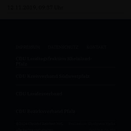
12.11.2019, 09:37 Uhr
IMPRESSUM
DATENSCHUTZ
KONTAKT
CDU Landtagsfraktion Rheinland-
Pfalz
CDU Kreisverband Südwestpfalz
CDU Landesverband
CDU Bezirksverband Pfalz
@2026 Christof Reichert MdL
Realisation: Sharkness Media
Alle Rechte vorbehalten.
GmbH & Co. KG