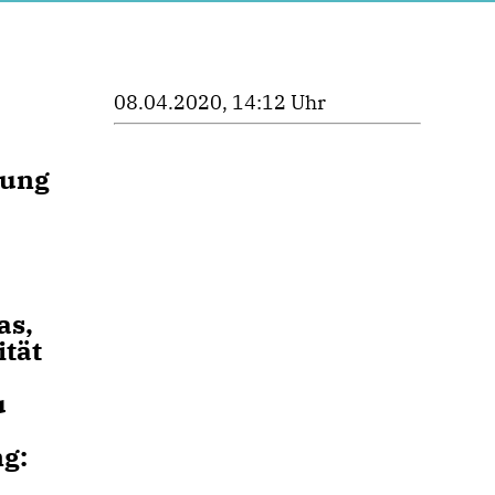
08.04.2020, 14:12 Uhr
lung
as,
ität
u
ng: